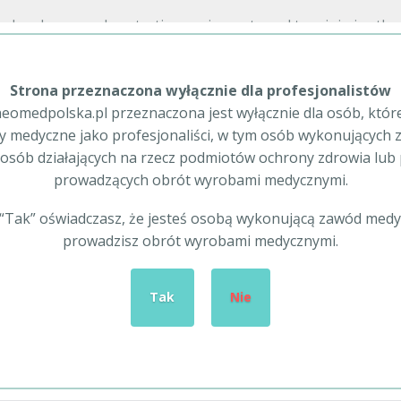
cal and personal protective equipment used to minimize the r
organisms.
Strona przeznaczona wyłącznie dla profesjonalistów
use during invasive surgeries requiring sterile conditions; t
eomedpolska.pl przeznaczona jest wyłącznie dla osób, któr
 medyczne jako profesjonaliści, w tym osób wykonujących
osób działających na rzecz podmiotów ochrony zdrowia lu
inyl, nitrile and many other types can be found in our extensi
prowadzących obrót wyrobami medycznymi.
c “Tak” oświadczasz, że jesteś osobą wykonującą zawód medy
prowadzisz obrót wyrobami medycznymi.
Tak
Nie
Pages
Partners
Our offer
3m
About the company
BBraun