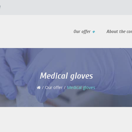
l
Our offer
About the c
Medical gloves
Our offer
Medical gloves