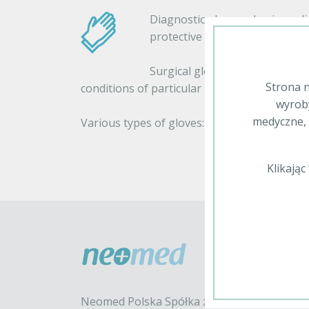
Diagnostic gloves – basic medi
protective barrier from micro
Surgical gloves – intended for 
Strona n
conditions of particular risk.
wyroby
medyczne, 
Various types of gloves: latex, latex-free, v
Klikają
Neomed Polska Spółka z o.o. sp. k.