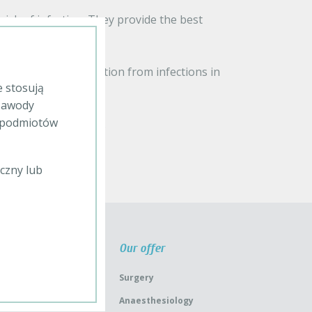
isk of infection. They provide the best
hey constitute protection from infections in
e stosują
 zawody
b podmiotów
ve range of products.
czny lub
Our offer
Surgery
Anaesthesiology