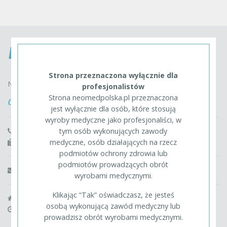
Strona przeznaczona wyłącznie dla
Neomed Polska Spółka z o.o. sp. k.
profesjonalistów
Strona neomedpolska.pl przeznaczona
Contact
jest wyłącznie dla osób, które stosują
wyroby medyczne jako profesjonaliści, w
tym osób wykonujących zawody
phone: +48 22 736 74 00
medyczne, osób działających na rzecz
fax: +48 22 726 51 30, +48 22 726 00 24
podmiotów ochrony zdrowia lub
podmiotów prowadzących obrót
info@neomedpolska.pl
wyrobami medycznymi.
Klikając “Tak” oświadczasz, że jesteś
05-532 Baniocha, Szymanów 9E
osobą wykonującą zawód medyczny lub
we work from 8am to 4pm
prowadzisz obrót wyrobami medycznymi.