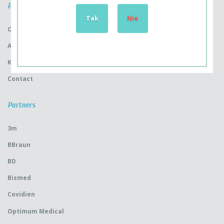
Pages
Tak
Nie
Our offer
About the company
Kariera
Contact
Partners
3m
BBraun
BD
Bismed
Covidien
Optimum Medical