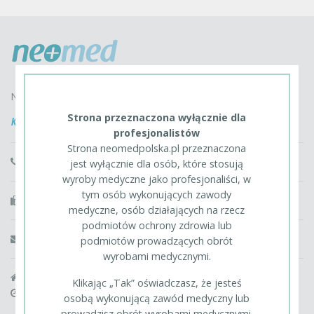
Neomed Polska Spółka z o.o.
Strona przeznaczona wyłącznie dla
Kontakt
profesjonalistów
Strona neomedpolska.pl przeznaczona
InfoliniaA: 22 736 74 00
jest wyłącznie dla osób, które stosują
wyroby medyczne jako profesjonaliści, w
tym osób wykonujących zawody
fax: 22 726 51 30, 22 726 00 24
medyczne, osób działających na rzecz
podmiotów ochrony zdrowia lub
info@neomedpolska.pl
podmiotów prowadzących obrót
wyrobami medycznymi.
05-532 Baniocha, Szymanów 9E
Klikając „Tak” oświadczasz, że jesteś
pracujemy w godzinach 8.00-16.00
osobą wykonującą zawód medyczny lub
prowadzisz obrót wyrobami medycznymi.